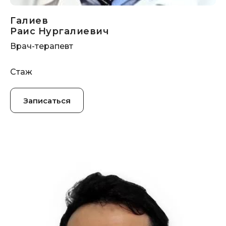
Галиев
Раис Нургалиевич
Врач-терапевт
Стаж
АКЦИИ
ЗАКАЗАТЬ ЗВОНОК
АНАЛИЗЫ
КОНТАКТЫ
УСЛУГИ
ВРАЧИ
%
Записаться
ИНФОРМАЦИЯ
ЗАПИСАТЬСЯ ОНЛАЙН